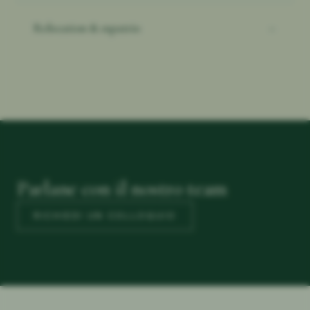
Relocation & espatrio
→
Parlane con il nostro team
RICHIEDI UN COLLOQUIO