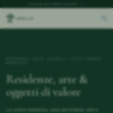
ACCEDI ALL'AREA CLIENTI
→
RESIDENZE · ARTE · GIOIELLI · TUTTI I RISCHI
MONDIALE
Residenze, arte &
oggetti di valore
La vostra residenza, casa secondaria, arte e