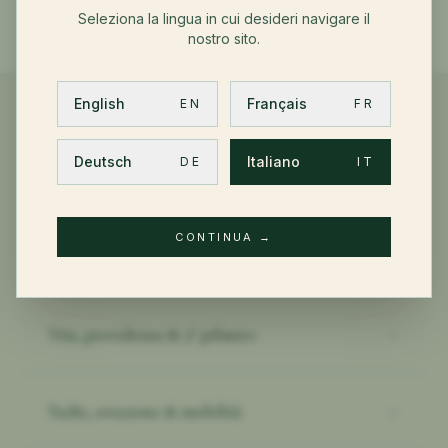
Seleziona la lingua in cui desideri navigare il
nostro sito.
English
Français
EN
FR
Deutsch
Italiano
DE
IT
ALTRE COMPETENZE CLIENTI PRIVATI
CONTINUA
→
Salute & PMI internazionale
→
Vita, previdenza & 3° pilastro
→
Yacht, aviazione & mobilità
→