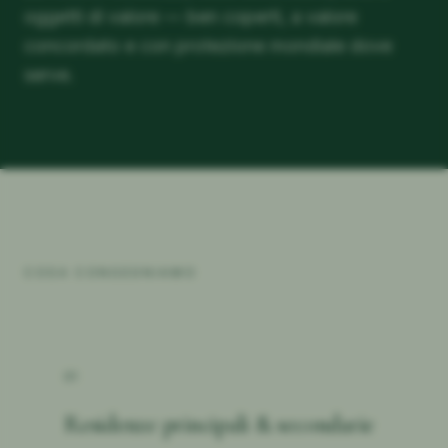
oggetti di valore — ben coperti, a valore
concordato e con protezione mondiale dove
serve.
COSA CONSEGNIAMO
01
Residenze principali & secondarie