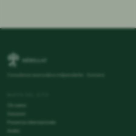
Consulenza assicurativa indipendente · Svizzera
MAPPA DEL SITO
Chi siamo
Soluzioni
Presenza internazionale
Analisi