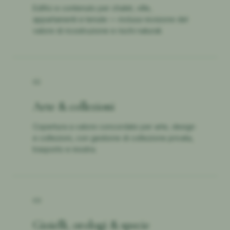
Edifici e contenuto per chalet, ville,
appartamenti e tenute — inclusa revisione del
valore di ricostruzione e rischi naturali.
02
Arte & collezioni
Copertura a valore concordato per arte, design
e collezioni, con gestione di collezione privata,
trasporto e mostra.
03
Gioielli, orologi & specie