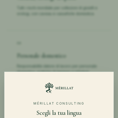
Tutti i rischi mondiale per collezioni di gioielli e
orologi, con caveau e cassaforte domestica.
04
Personale domestico
Responsabilità datore di lavoro per personale
domestico, pratiche di impiego e infortuni
domestici.
MÉRILLAT CONSULTING
←
TORNA A CLIENTI PRIVATI
Scegli la tua lingua