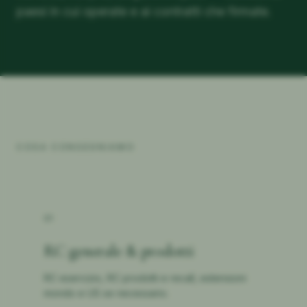
paesi in cui operate e ai contratti che firmate.
COSA CONSEGNIAMO
01
RC generale & prodotti
RC esercizio, RC prodotti e recall, estensioni
mondo e US se necessario.