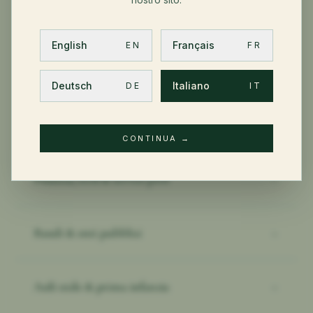
Aviazione & marittimo
→
English
Français
EN
FR
Impianti industriali & energia
→
Deutsch
Italiano
DE
IT
Costruzione & immobiliare
→
CONTINUA
→
Finanza, tech & servizi prof.
→
Bandi & enti pubblici
→
Asili nido & prima infanzia
→