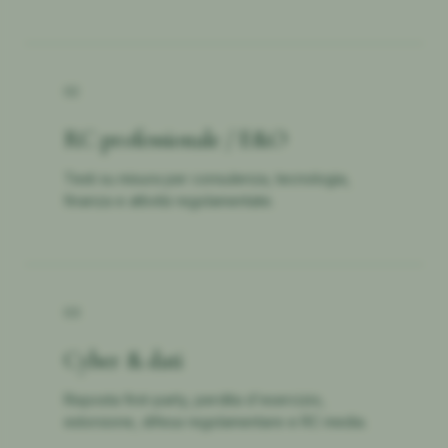
02
RC professionale / E&O
Testi su misura per consulenza, tecnologia,
finanza e attività regolamentate.
03
Cyber & dati
Risposta first-party, perdita d'esercizio,
estorsione, difesa regolamentare e RC media.