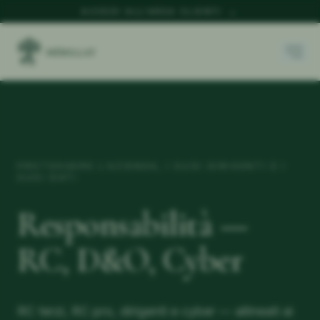
ACCEDI ALL'AREA CLIENTI
→
PROTEGGERE L'AZIENDA, I SUOI DIRIGENTI E I
SUOI DATI
Responsabilità —
RC, D&O, Cyber
RC terzi, RC pro, dirigenti e cyber — allineati ai