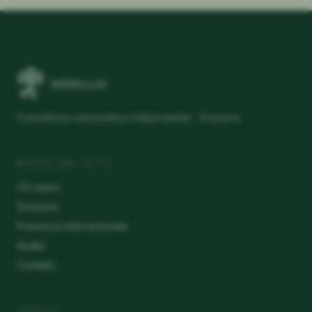
Consulenza assicurativa indipendente · Svizzera
MAPPA DEL SITO
Chi siamo
Soluzioni
Presenza internazionale
Analisi
Contatto
LEGALE