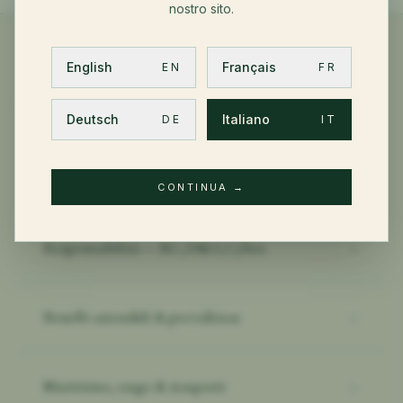
nostro sito.
English
Français
EN
FR
LINEE DI SERVIZIO COLLEGATE
Deutsch
Italiano
DE
IT
Risk Management & danni
→
CONTINUA
→
Responsabilità — RC, D&O, Cyber
→
Benefit aziendali & previdenza
→
Marittimo, cargo & trasporti
→