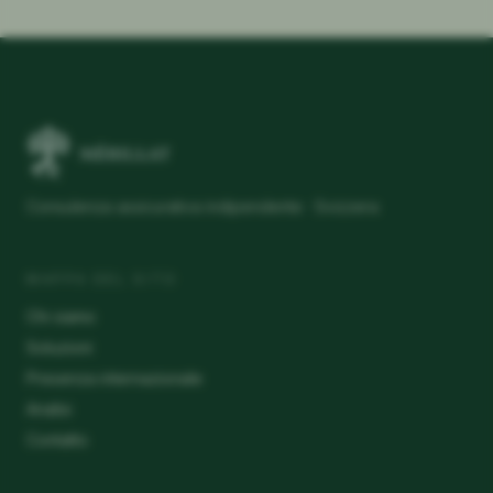
Consulenza assicurativa indipendente · Svizzera
MAPPA DEL SITO
Chi siamo
Soluzioni
Presenza internazionale
Analisi
Contatto