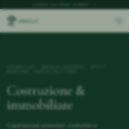
ACCEDI ALL'AREA CLIENTI
→
PROMOTORI · IMPRESE GENERALI · ASSET
MANAGER · INFRASTRUTTURE
Costruzione &
immobiliare
Coperture per promotori, costruttori e