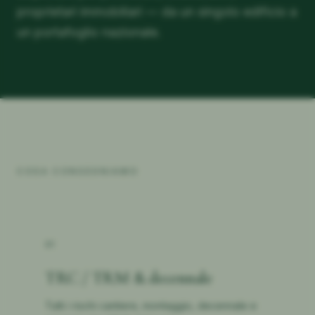
proprietari immobiliari — da un singolo edificio a
un portafoglio nazionale.
COSA CONSEGNIAMO
01
TRC / TRM & decennale
Tutti i rischi cantiere, montaggio, decennale e