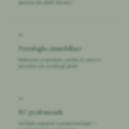
garanzia dei difetti intrinseci.
02
Portafoglio immobiliare
Multirischio proprietario, perdita di canoni e
terrorismo per portafogli gestiti.
03
RC professionale
Architetti, ingegneri e project manager —