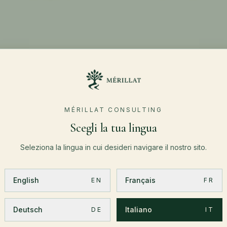
Assicurazione malattia
MÉRILLAT CONSULTING
DISPONIBILE
Scegli la tua lingua
Cose & responsabilità
DISPONIBILE
Seleziona la lingua in cui desideri navigare il nostro sito.
Rischi & responsabilità d'impresa
English
Français
DISPONIBILE
EN
FR
Deutsch
Italiano
DE
IT
Internazionale & espatriati
DISPONIBILE