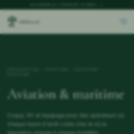
ACCÉDER À L'ESPACE CLIENT
→
AÉROSPATIAL · AVIATION · YACHTING ·
SHIPPING
Aviation & maritime
Coque, RC et équipage pour des opérateurs où
chaque heure d'arrêt coûte cher et où la
régulation change à chaque frontière.