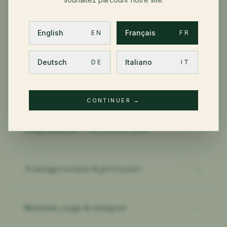
English
Français
EN
FR
LIGNES DE SERVICE ASSOCIÉES
Deutsch
Italiano
DE
IT
Risk Management & dommages
→
CONTINUER
→
Responsabilité — RC, D&O, Cyber
→
Avantages sociaux & prévoyance
→
Maritime, cargo & transport
→