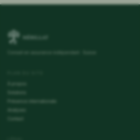
Conseil en assurance indépendant · Suisse
PLAN DU SITE
À propos
Solutions
Présence internationale
Analyses
Contact
LÉGAL