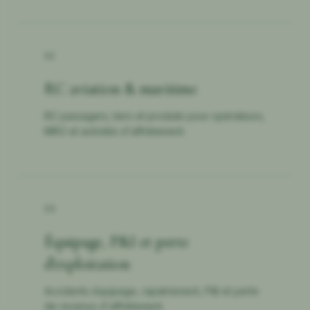
02
RC aviation & maritime
RC passagers, tiers et produits pour opérateurs,
MRO et activités d'affrètement.
03
Équipage, P&I et perte
d'exploitation
Accidents équipage, rapatriement, P&I et perte
de revenus d'affrètement.