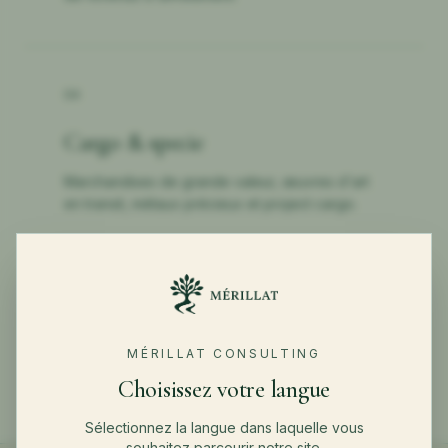
04
Cargo & specie
Marchandises de grande valeur, œuvres d'art
en transit, métaux précieux et project cargo.
←
RETOUR À ENTREPRISES
MÉRILLAT CONSULTING
Choisissez votre langue
Sélectionnez la langue dans laquelle vous
souhaitez parcourir notre site.