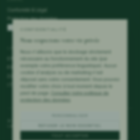
Conformité & Légal
Protection des données
Préférences de cookies
CONFIDENTIALITÉ
Nous respectons votre vie privée
LANGUES
Nous n'utilisons que le stockage strictement
EN
nécessaire au fonctionnement du site (par
exemple votre préférence linguistique). Aucun
FR
cookie d'analyse ou de marketing n'est
DE
déposé sans votre consentement. Vous pouvez
IT
modifier votre choix à tout moment depuis le
pied de page.
Consulter notre politique de
protection des données
.
PERSONNALISER
©
2026
Mérillat Consulting.
Tous droits réservés.
Lausanne · Switzerland
REFUSER LE NON ESSENTIEL
TOUT ACCEPTER