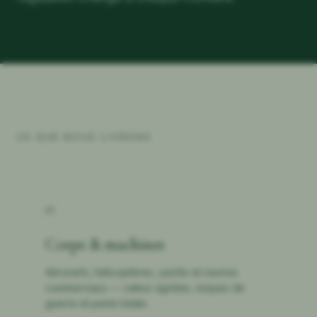
CE QUE NOUS LIVRONS
01
Corps & machines
Aéronefs, hélicoptères, yachts et navires
commerciaux — valeur agréée, risques de
guerre et perte totale.