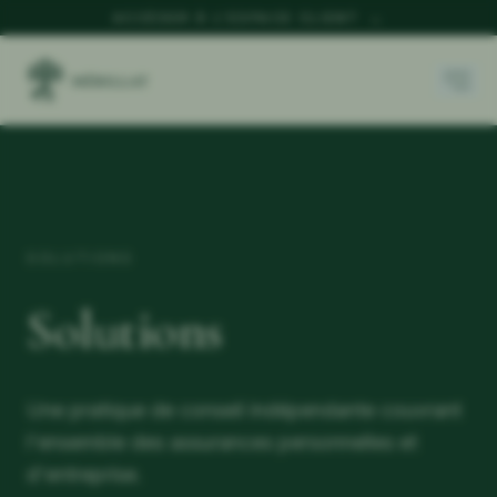
ACCÉDER À L'ESPACE CLIENT
→
SOLUTIONS
Solutions
Une pratique de conseil indépendante couvrant
l'ensemble des assurances personnelles et
d'entreprise.