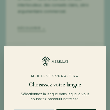
interlocuteur, des conseils clairs, zéro
argumentaire commercial.
DÉCOUVRIR
→
RISQUE · RESPONSABILITÉ ·
HOMMES · MARCHANDISES
Pour les entreprises
MÉRILLAT CONSULTING
Choisissez votre langue
Des programmes d'assurance et de
Sélectionnez la langue dans laquelle vous
risque pour les entreprises de toutes
souhaitez parcourir notre site.
tailles — construits autour de votre