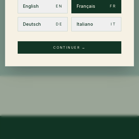
activité, pas d'un catalogue produit.
English
Français
EN
FR
Deutsch
Italiano
DE
IT
DÉCOUVRIR
→
CONTINUER
→