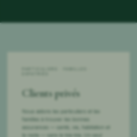
PARTICULIERS · FAMILLES ·
EXPATRIÉS
Clients privés
Nous aidons les particuliers et les
familles à trouver les bonnes
assurances — santé, vie, habitation et
le reste — sans le bla-bla. Un seul