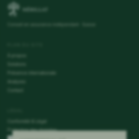
Conseil en assurance indépendant · Suisse
PLAN DU SITE
À propos
Solutions
Présence internationale
Analyses
Contact
LÉGAL
Conformité & Légal
Protection des données
Préférences de cookies