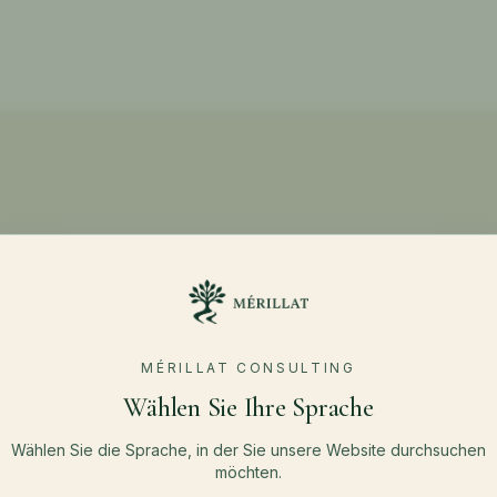
Eine unabhängige Bera
Spektrum privater und 
Versicherungen abdeck
MÉRILLAT CONSULTING
Wählen Sie Ihre Sprache
Wählen Sie die Sprache, in der Sie unsere Website durchsuchen
möchten.